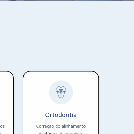
Ortodontia
dos
Correção do alinhamento
e
dentário e da mordida,